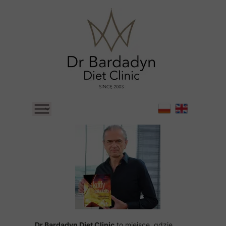
STRONA GŁÓWNA
GOTOWE DIETY KLINICZNE
TURNUSY Z DIETĄ
BLOG
Dr Bardadyn Diet Clinic
to miejsce, gdzie