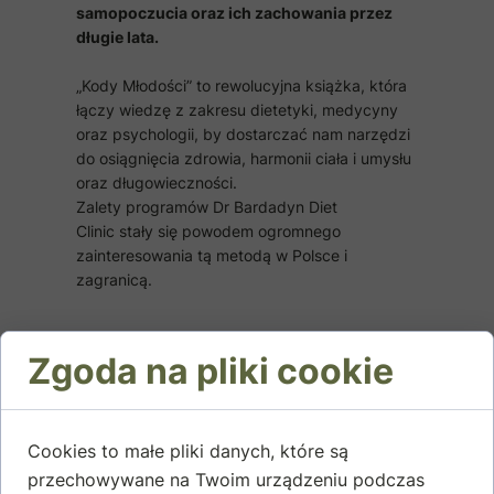
samopoczucia oraz ich zachowania przez
długie lata.
„Kody Młodości” to rewolucyjna książka, która
łączy wiedzę z zakresu dietetyki, medycyny
oraz psychologii, by dostarczać nam narzędzi
do osiągnięcia zdrowia, harmonii ciała i umysłu
oraz długowieczności.
Zalety programów Dr Bardadyn Diet
Clinic stały się powodem ogromnego
zainteresowania tą metodą w Polsce i
zagranicą.
Zgoda na pliki cookie
Cookies to małe pliki danych, które są
przechowywane na Twoim urządzeniu podczas