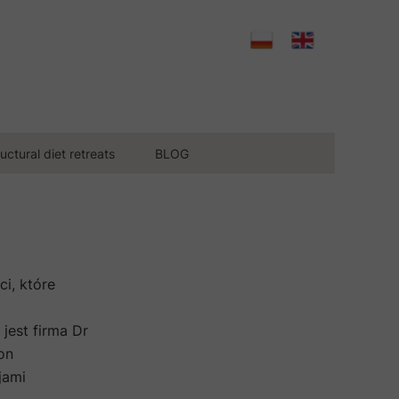
uctural diet retreats
BLOG
i, które
jest firma Dr
on
jami