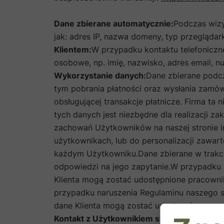
Dane zbierane automatycznie:
Podczas wizy
jak: adres IP, nazwa domeny, typ przeglądark
Klientem:
W przypadku kontaktu telefoniczn
osobowe, np. imię, nazwisko, adres email, 
Wykorzystanie danych:
Dane zbierane podcz
tym pobrania płatności oraz wysłania zamó
obsługującej transakcje płatnicze. Firma t
tych danych jest niezbędne dla realizacji 
zachowań Użytkowników na naszej stronie i
użytkownikach, lub do personalizacji zawart
każdym Użytkowniku.Dane zbierane w trakci
odpowiedzi na jego zapytanie.W przypadku 
Klienta mogą zostać udostępnione pracown
przypadku naruszenia Regulaminu naszego s
dane Klienta mogą zostać udostępnione org
Kontakt z Użytkownikiem strony interneto