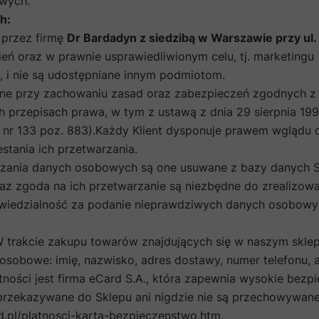
owych.
h:
 przez firmę
Dr Bardadyn z siedzibą w Warszawie przy ul.
ień oraz w prawnie usprawiedliwionym celu, tj. marketingu
, i nie są udostępniane innym podmiotom.
e przy zachowaniu zasad oraz zabezpieczeń zgodnych z
przepisach prawa, w tym z ustawą z dnia 29 sierpnia 1997
. nr 133 poz. 883).Każdy Klient dysponuje prawem wglądu 
stania ich przetwarzania.
rzania danych osobowych są one usuwane z bazy danych S
az zgoda na ich przetwarzanie są niezbędne do zrealizowa
owiedzialność za podanie nieprawdziwych danych osobowy
 trakcie zakupu towarów znajdujących się w naszym sklep
osobowe: imię, nazwisko, adres dostawy, numer telefonu, a
tności jest firma eCard S.A., która zapewnia wysokie bezp
ą przekazywane do Sklepu ani nigdzie nie są przechowywane
d.pl/platnosci-karta-bezpieczenstwo.htm
.