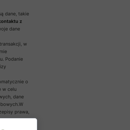
ą dane, takie
kontaktu z
woje dane
ransakcji, w
mie
u. Podanie
izy
tomatycznie o
 w celu
wych, dane
sobowych.W
zepisy prawa,
owym,