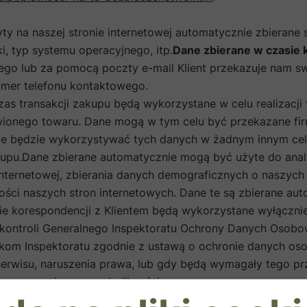
ty na naszej stronie internetowej automatycznie zbierane s
i, typ systemu operacyjnego, itp.
Dane zbierane w czasie 
ego lub za pomocą poczty e-mail Klient przekazuje nam s
numer telefonu kontaktowego.
as transakcji zakupu będą wykorzystane w celu realizacji t
wionego towaru. Dane mogą w tym celu być przekazane fir
a nie będzie wykorzystywać tych danych w żadnym innym cel
zakupu.Dane zbierane automatycznie mogą być użyte do anal
nternetowej, zbierania danych demograficznych o naszych
ości naszych stron internetowych. Dane te są zbierane au
e korespondencji z Klientem będą wykorzystane wyłącznie
kontroli Generalnego Inspektoratu Ochrony Danych Osobo
ikom Inspektoratu zgodnie z ustawą o ochronie danych o
erwisu, naruszenia prawa, lub gdy będą wymagały tego pr
anom wymiaru sprawiedliwości.
wej
:Klient, który dokonał zakupu towaru w sklepie internet