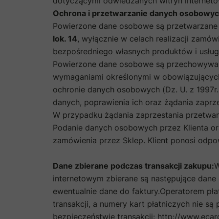
dotyczącymi odwiedzanych witryn internet
Ochrona i przetwarzanie danych osobowyc
Powierzone dane osobowe są przetwarzane
lok. 14
, wyłącznie w celach realizacji zamów
bezpośredniego własnych produktów i usług
Powierzone dane osobowe są przechowywan
wymaganiami określonymi w obowiązujących 
ochronie danych osobowych (Dz. U. z 1997r
danych, poprawienia ich oraz żądania zaprze
W przypadku żądania zaprzestania przetwa
Podanie danych osobowych przez Klienta or
zamówienia przez Sklep. Klient ponosi odp
Dane zbierane podczas transakcji zakupu:
W
internetowym zbierane są następujące dane 
ewentualnie dane do faktury.Operatorem pła
transakcji, a numery kart płatniczych nie s
bezpieczeństwie transakcji:
http://www.ecar